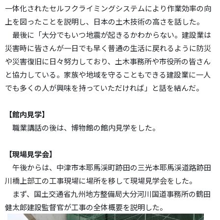
一体化されたセルフクライミングシステムにより作業効率の向
上を図ったことを説明し、日本の土木技術の高さを話した。
最後に「大分でもいつ地震が起きるかわからない。建設業は
災害時に皆さんが一日でも早く普通の生活に戻れるように防災
や災害復旧に日々努力しており、土木事務所や市役所の皆さん
と協力している。家族や地域を守ることもできる建設業に一人
でも多くの人が興味を持っていただければ」と話を結んだ。
【館内見学】
職業講話の後は、博物館の館内見学をした。
【現場見学会】
午後からは、中津市本耶馬渓町跡田の三光本耶馬渓道路跡田
川橋上部工の工事現場に場所を移して現場見学会をした。
まず、国土交通省九州地方整備局大分河川国道事務所の鶴田
健太郎建設監督官が工事の全体概要を説明した。