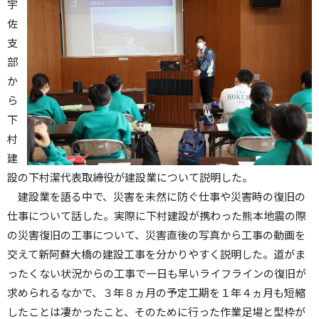
宇
佐
支
部
か
ら
下
村
建
設の下村潔代表取締役が建設業について説明した。
建設業を語る中で、災害を未然に防ぐ仕事や災害時の復旧の
仕事について話した。実際に下村建設が携わった熊本地震の際
の災害復旧の工事について、災害直後の写真から工事の動画を
交えて新阿蘇大橋の建設工事を分かりやすく説明した。道がま
ったくない状況からの工事で一日も早いライフラインの復旧が
求められるなかで、３年８ヵ月の予定工期を１年４ヵ月も短縮
したことは凄かったこと、そのために行った作業足場と型枠が