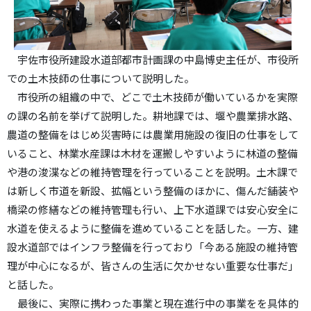
宇佐市役所建設水道部都市計画課の中島博史主任が、市役所
での土木技師の仕事について説明した。
市役所の組織の中で、どこで土木技師が働いているかを実際
の課の名前を挙げて説明した。耕地課では、堰や農業排水路、
農道の整備をはじめ災害時には農業用施設の復旧の仕事をして
いること、林業水産課は木材を運搬しやすいように林道の整備
や港の浚渫などの維持管理を行っていることを説明。土木課で
は新しく市道を新設、拡幅という整備のほかに、傷んだ舗装や
橋梁の修繕などの維持管理も行い、上下水道課では安心安全に
水道を使えるように整備を進めていることを話した。一方、建
設水道部ではインフラ整備を行っており「今ある施設の維持管
理が中心になるが、皆さんの生活に欠かせない重要な仕事だ」
と話した。
最後に、実際に携わった事業と現在進行中の事業をを具体的