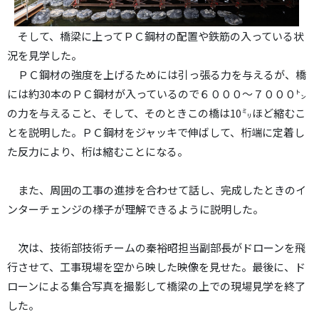
そして、橋梁に上ってＰＣ鋼材の配置や鉄筋の入っている状
況を見学した。
ＰＣ鋼材の強度を上げるためには引っ張る力を与えるが、橋
には約30本のＰＣ鋼材が入っているので６０００～７０００㌧
の力を与えること、そして、そのときこの橋は10㍉ほど縮むこ
とを説明した。ＰＣ鋼材をジャッキで伸ばして、桁端に定着し
た反力により、桁は縮むことになる。
また、周囲の工事の進捗を合わせて話し、完成したときのイ
ンターチェンジの様子が理解できるように説明した。
次は、技術部技術チームの秦裕昭担当副部長がドローンを飛
行させて、工事現場を空から映した映像を見せた。最後に、ド
ローンによる集合写真を撮影して橋梁の上での現場見学を終了
した。