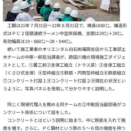
工期は21年７月31日～22年８月31日で、橋長は60㍍、構造形
式はＰＣ２径間連続ラーメン中空床版橋、支間は29㍍＋29㍍、
有効幅員は19・660㍍～28・044㍍。
続いて施工業者のオリエンタル白石㈱福岡支店から工事部土
木チームの中原一郎担当課長が、跡田川橋の現場施工ダイジェ
ストとして、①着工前②支保工組立（トラス梁）③支保工組立
（くさび式支保）④型枠組立⑤鉄筋・円筒型枠組立⑥鉄筋組立
⑦コンクリート打設１⑧コンクリート打設２⑨現在の状況とい
うように、写真パネルを使用して分かりやすく説明した。
同じく現場代理人を務める同チームの江中剛担当副部長がコ
ンクリート技術について話をした。
コンクリートとはという説明に始まり、中に鉄筋を入れて強
度を増す。さらに、ＰＣ鋼材という鉄の５～６倍の強度を持つ