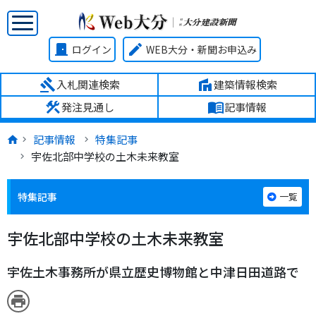
door_front
edit
ログイン
WEB大分・新聞お申込み
gavel
villa
入札関連検索
建築情報検索
construction
menu_book
発注見通し
記事情報
記事情報
特集記事
宇佐北部中学校の土木未来教室
特集記事
一覧
宇佐北部中学校の土木未来教室
宇佐土木事務所が県立歴史博物館と中津日田道路で
print