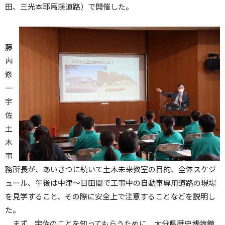
田、三光本耶馬渓道路）で開催した。
藤
内
修
一
宇
佐
土
木
事
務所長が、あいさつに続いて土木未来教室の目的、全体スケジ
ュール、午後は中津～日田間で工事中の自動車専用道路の現場
を見学すること、その際に安全上で注意することなどを説明し
た。
まず、宇佐のことを知ってもらうために、大分県歴史博物館