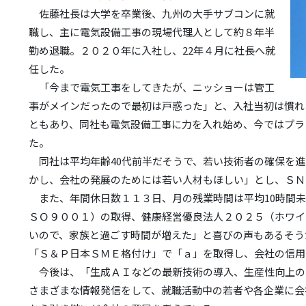
佐藤社長は大学を卒業後、九州の大手サブコンに就
職し、主に電気設備工事の現場代理人として約８年半
勤め退職。２０２０年に入社し、22年４月に社長へ就
任した。
「今まで電気工事をしてきたが、ニッショーは管工
事がメインだったので最初は戸惑った」と、入社当初は慣れ
ともあり、同社も電気設備工事に力を入れ始め、今ではプラ
た。
同社は平均年齢40代前半だそうで、若い技術者の確保を進
かし、会社の発展のためには若い人材もほしい」とし、ＳＮ
また、年間休日数１１３日、月の残業時間は平均10時間未
ＳＯ９００１）の取得、健康経営優良法人２０２５（ホワイ
いので、家族と過ごす時間が増えた」と喜びの声もあるそう
「Ｓ＆Ｐ日本ＳＭＥ格付け」で「ａ」を取得し、会社の信用
今後は、「生成ＡＩなどの最新技術の導入、生産性向上の
さまざまな情報発信をして、就職活動中の若者や各企業に会