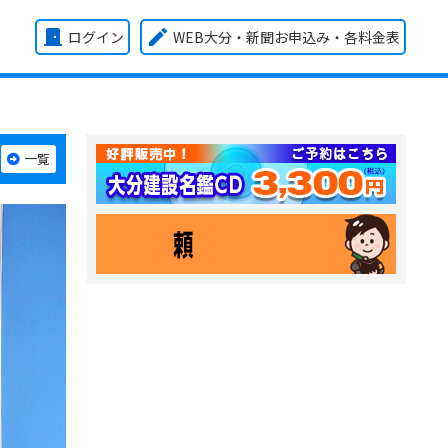
door_front
edit
ログイン
WEB大分・新聞お申込み
・各料金表
一覧