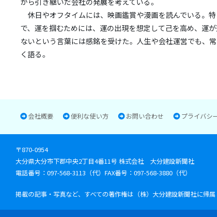
から引き継いだ会社の発展を考えている。
休日やオフタイムには、映画鑑賞や漫画を読んでいる。特
で、運を掴むためには、運の出現を想定して己を高め、運が
ないという言葉には感銘を受けた。人生や会社運営でも、常
く語る。
会社概要
便利な使い方
お問い合わせ
プライバシ
〒870-0954
大分県大分市下郡中央2丁目4番11号
株式会社 大分建設新聞社
電話番号：097-568-3113（代）
FAX番号：097-568-3880（代）
掲載の記事・写真など、すべての著作権は（株）大分建設新聞社に帰属