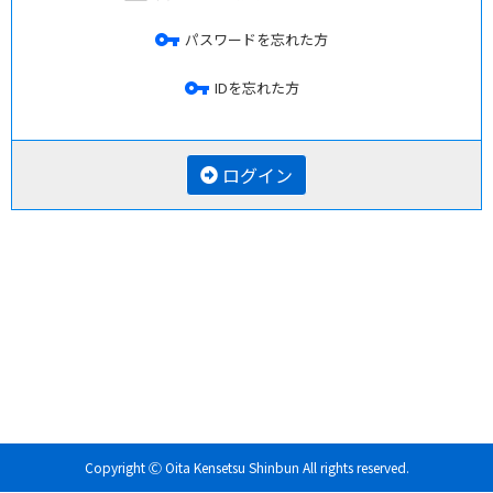
vpn_key
パスワードを忘れた方
vpn_key
IDを忘れた方
ログイン
Copyright Ⓒ Oita Kensetsu Shinbun All rights reserved.