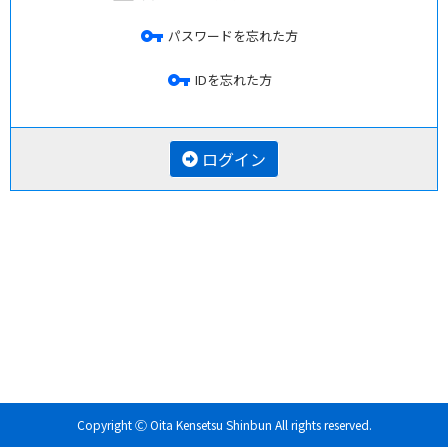
vpn_key
パスワードを忘れた方
vpn_key
IDを忘れた方
ログイン
Copyright Ⓒ Oita Kensetsu Shinbun All rights reserved.