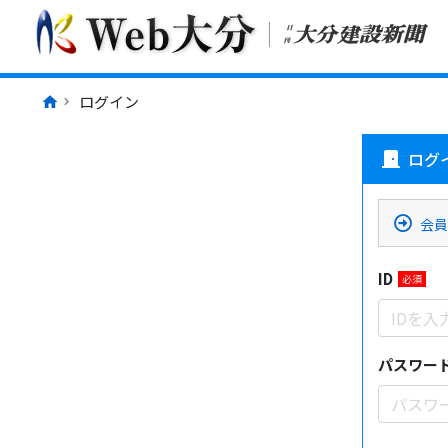
ログイン
ログ
door_front
会員
ID
必須
パスワー