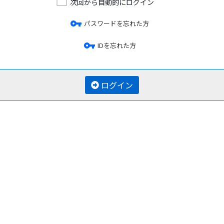
次回から自動的にログイン
vpn_key
パスワードを忘れた方
vpn_key
IDを忘れた方
ログイン