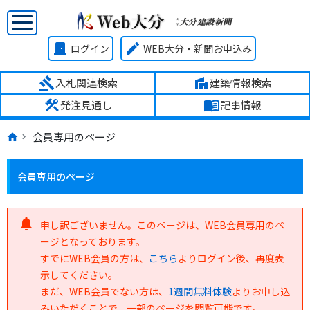
door_front
edit
ログイン
WEB大分・新聞お申込み
gavel
villa
入札関連検索
建築情報検索
construction
menu_book
発注見通し
記事情報
会員専用のページ
会員専用のページ
notifications
申し訳ございません。このページは、WEB会員専用のペ
ージとなっております。
すでにWEB会員の方は、
こちら
よりログイン後、再度表
示してください。
まだ、WEB会員でない方は、
1週間無料体験
よりお申し込
みいただくことで、一部のページを閲覧可能です。