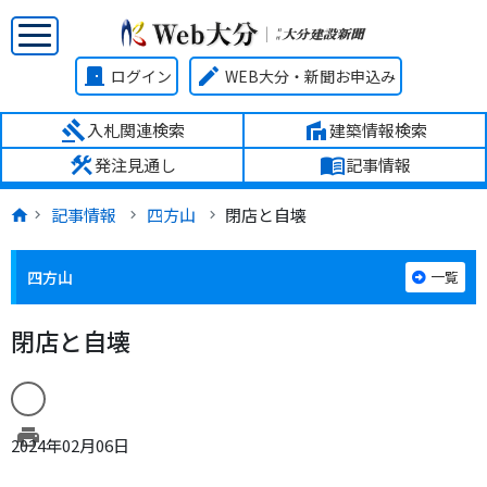
door_front
edit
ログイン
WEB大分・新聞お申込み
gavel
villa
入札関連検索
建築情報検索
construction
menu_book
発注見通し
記事情報
記事情報
四方山
閉店と自壊
四方山
一覧
閉店と自壊
print
2024年02月06日