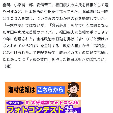
喜朗、小泉純一郎、安倍晋三、福田康夫の４氏を首相として送
り出すなど、日本政治の中枢を牛耳ってきた。所属議員は一時
は１００人を数え、つい最近までわが世の春を謳歌していた。
『平家物語』ではないが、「盛者必衰」を地で行く展開となっ
た▼田中角栄元首相のライバル、福田赳夫元首相の手で１９７
９年に創設された。金権政治の打破を掲げ〈まつりごと清けれ
ば人おのずから和す〉を意味する「政清人和」から「清和会」
と名付けられた。半世紀を経て「政治とカネ」の問題で瓦解し
たとあっては「昭和の黄門」を称した福田氏も浮かばれまい。
（熊）