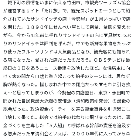
城下町の風情をいまに伝える竹田市。市観光ツーリズム協会
が運営するサイト「たけ旅」で、観光スポットの一つとして紹
介されていたサンドイッチの店「今勢屋」が１月いっぱいで店
を閉じた。１８９０年にせんべい屋として創業、業態を変えな
がら、今から41年前に手作りサンドイッチの店に▼具材たっぷ
りのサンドイッチは評判を呼んだ。中でも新鮮な果物をたっぷ
り使ったフルーツサンドは人気商品となり、観光客にも知られ
る店になった。愛された店だったのだろう。ＯＢＳテレビは最
終日の１日を追うニュース番組を放映したほど。女性店主に向
けて客の間から自然と巻き起こった拍手のシーンには、思わず
胸が熱くなった。惜しまれた中での閉店だった▼それに引き換
え…と思ってしまうのが、今勢屋の閉店翌日、東京・永田町で
開かれた自民党最大派閥の安倍派（清和政策研究会）の最後の
総会だった。政治資金パーティーを巡る裏金事件を引き起こし
自壊して果てた。総会では拍手の代わりに飛び交ったのは、裏
金づくりを主導した「５人組」と呼ばれる幹部の責任を追及す
る怒声だった▼清和会といえば、２０００年代に入ってから森