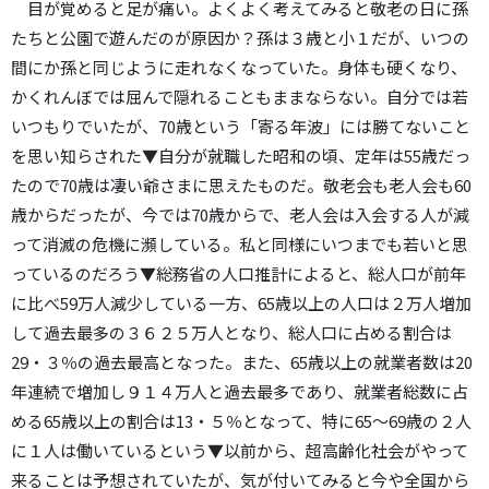
目が覚めると足が痛い。よくよく考えてみると敬老の日に孫
たちと公園で遊んだのが原因か？孫は３歳と小１だが、いつの
間にか孫と同じように走れなくなっていた。身体も硬くなり、
かくれんぼでは屈んで隠れることもままならない。自分では若
いつもりでいたが、70歳という「寄る年波」には勝てないこと
を思い知らされた▼自分が就職した昭和の頃、定年は55歳だっ
たので70歳は凄い爺さまに思えたものだ。敬老会も老人会も60
歳からだったが、今では70歳からで、老人会は入会する人が減
って消滅の危機に瀕している。私と同様にいつまでも若いと思
っているのだろう▼総務省の人口推計によると、総人口が前年
に比べ59万人減少している一方、65歳以上の人口は２万人増加
して過去最多の３６２５万人となり、総人口に占める割合は
29・３％の過去最高となった。また、65歳以上の就業者数は20
年連続で増加し９１４万人と過去最多であり、就業者総数に占
める65歳以上の割合は13・５％となって、特に65～69歳の２人
に１人は働いているという▼以前から、超高齢化社会がやって
来ることは予想されていたが、気が付いてみると今や全国から