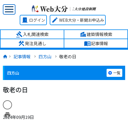
door_front
edit
ログイン
WEB大分・新聞お申込み
gavel
villa
入札関連検索
建築情報検索
construction
menu_book
発注見通し
記事情報
記事情報
四方山
敬老の日
四方山
一覧
敬老の日
print
2024年09月19日