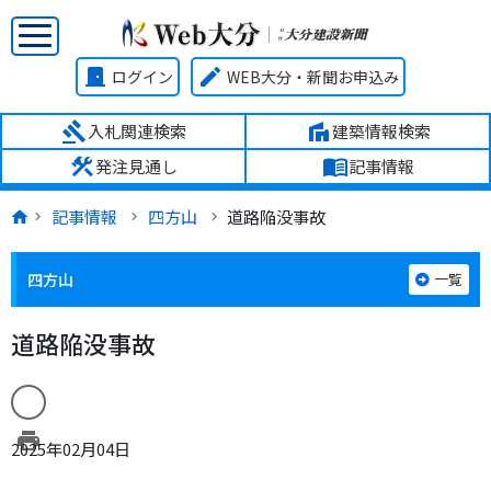
door_front
edit
ログイン
WEB大分・新聞お申込み
gavel
villa
入札関連検索
建築情報検索
construction
menu_book
発注見通し
記事情報
記事情報
四方山
道路陥没事故
四方山
一覧
道路陥没事故
print
2025年02月04日