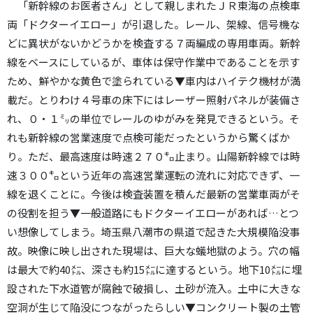
「新幹線のお医者さん」として親しまれたＪＲ東海の点検車
両「ドクターイエロー」が引退した。レール、架線、信号機な
どに異状がないかどうかを検査する７両編成の専用車両。新幹
線をベースにしているが、車体は保守作業中であることを示す
ため、鮮やかな黄色で塗られている▼車内はハイテク機材が満
載だ。とりわけ４号車の床下にはレーザー照射パネルが装備さ
れ、０・１㍉の単位でレールのゆがみを発見できるという。そ
れも新幹線の営業速度で点検可能だったというから驚くばか
り。ただ、最高速度は時速２７０㌔止まり。山陽新幹線では時
速３００㌔という近年の高速営業運転の流れに対応できず、一
線を退くことに。今後は検査装置を積んだ最新の営業車両がそ
の役割を担う▼一般道路にもドクターイエローがあれば…とつ
い想像してしまう。埼玉県八潮市の県道で起きた大規模陥没事
故。映像に映し出された現場は、巨大な蟻地獄のよう。穴の幅
は最大で約40㍍、深さも約15㍍に達するという。地下10㍍に埋
設された下水道管が腐蝕で破損し、土砂が流入。土中に大きな
空洞が生じて陥没につながったらしい▼コンクリート製の土管