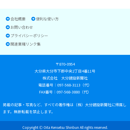
会社概要
便利な使い方
お問い合わせ
プライバシーポリシー
関連業種リンク集
〒870-0954
大分県大分市下郡中央2丁目4番11号
株式会社 大分建設新聞社
電話番号：097-568-3113（代）
FAX番号：097-568-3880（代）
掲載の記事・写真など、すべての著作権は（株）大分建設新聞社に帰属し
ます。無断転載を禁止します。
Copyright Ⓒ Oita Kensetsu Shinbun All rights reserved.