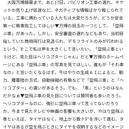
大阪万博開幕まで、あと17日。パビリオン工事の遅れ、チケ
ットの売り上げ低迷など、ネガティブな情報ばかり報じられて
いる。工事に携わっている人たちは大変だろうが、どうか安全
第一に無事完工してほしい▼万博の目玉の一つとして、「空飛
ぶ車」があった。しかし、安全審査の遅れなどもあり、当初目
指していた商用飛行は見送られ、デモフライトのみが行われる
という。そこで私は声を大きくして言いたい。「空飛ぶ車とい
うけど、見た目はヘリコプターじゃん」だと▼万博のホームペ
ージにある「空飛ぶ車」の写真を見てほしい。誰もが「それ車
なの」と言いたくなるはず。今はやりの生成ＡＩによると、動
力、離着陸の方式、自動操縦の有無などで「空飛ぶ車」と「ヘ
リコプター」の違いがあるそう。でも、「車」というのはなん
だかなぁ▼空飛ぶ車の見た目については賛同者も多いだろう。
ヘリコプターなのに、強引に空飛ぶ車って言ってないだろう
か。今まで見たテレビや映画の影響も大きいが、やはり空飛ぶ
車といえば、タイヤはなく、地上から数十㌢を浮いて進む、タ
イヤはあるが空を飛ぶときにタイヤを収納するなどのイメージ