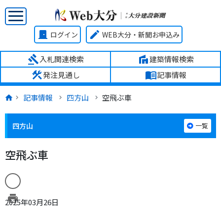
door_front
edit
ログイン
WEB大分・新聞お申込み
gavel
villa
入札関連検索
建築情報検索
construction
menu_book
発注見通し
記事情報
記事情報
四方山
空飛ぶ車
四方山
一覧
空飛ぶ車
print
2025年03月26日