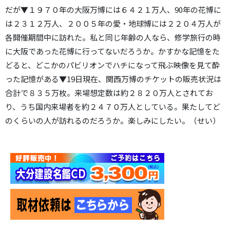
だが▼１９７０年の大阪万博には６４２１万人、90年の花博に
は２３１２万人、２００５年の愛・地球博には２２０４万人が
各開催期間中に訪れた。私と同じ年齢の人なら、修学旅行の時
に大阪であった花博に行ってないだろうか。かすかな記憶をた
どると、どこかのパビリオンでハチになって飛ぶ映像を見て酔
った記憶がある▼19日現在、関西万博のチケットの販売状況は
合計で８３５万枚。来場想定数は約２８２０万人とされてお
り、うち国内来場者を約２４７０万人としている。果たしてど
のくらいの人が訪れるのだろうか。楽しみにしたい。（せい）