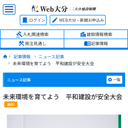
door_front
edit
ログイン
WEB大分・新聞お申込み
gavel
villa
入札関連検索
建築情報検索
construction
menu_book
発注見通し
記事情報
記事情報
ニュース記事
未来環境を育てよう 平和建設が安全大会
ニュース記事
一覧
未来環境を育てよう 平和建設が安全大会
無料