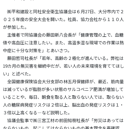
㈱平和建設と同社安全衛生協議会は６月27日、大分市内で２
０２５年度の安全大会を開いた。社員、協力会社から１１０人
が参加した。
主催者で同協議会の藤田新八会長が「健康管理の上で、血糖
値や高血圧に注意したい。また、高温多湿な現場での作業は熱
中症に十分な対策を」とあいさつ。
藤田哲司社長が「若年、高齢の２極化が進んでいる。弊社は
19カ月の無災害を継続中だが、若い人の未来環境を育ててほし
い」と述べた。
全国健康保険協会大分支部の林五月保健師が、最近、筋肉量
は減っているが脂肪が多い状態のサルコペニア肥満が増加して
いることや、毎日、朝食を取る人と取らない人では、取らない
人の糖尿病発症リスクは２倍以上、脳出血の発症リスクは１・
３倍以上高くなる―など説明した。
協議会監事で㈱三宮工材の前田知樹社長が「労災はあっては
ならないもの、起こしてはならないものの基本理念を再確認