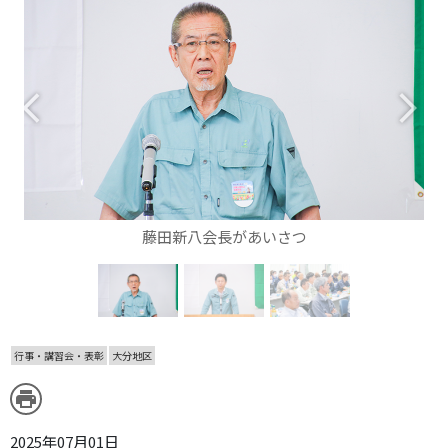
arrow_back_ios
arrow_forward_ios
藤田新八会長があいさつ
行事・講習会・表彰
大分地区
print
2025年07月01日