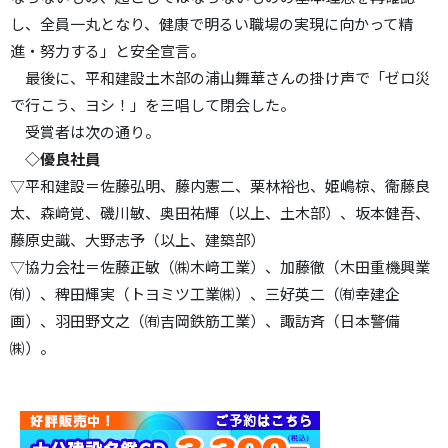
し、全員一丸となり、健康で明るい職場の実現に向かって精
進・努力する」と安全宣言。
最後に、平和建設土木部の浦山舞華さんの掛け声で「ゼロ災
で行こう、ヨシ！」を三唱して閉会した。
受賞者は次の通り。
◇優良社員
▽平和建設＝佐藤弘明、藤内憲二、栗林裕也、姫嶋椋、衞藤良
太、森﨑覚、磯川敏、奥田祐輝（以上、土木部）、坂本健吾、
藤原史識、大野志予（以上、建築部）
▽協力会社＝佐藤正敏（㈱木﨑工業）、加藤徹（木田重機興業
㈲）、稗田輝実（トヨミツ工業㈱）、三好英二（㈲幸建企
画）、羽田野文之（㈲吉岡鉄筋工業）、諏訪斉（日本警備
㈱）。