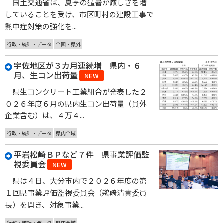
国土交通省は、夏季の猛暑が厳しさを増
していることを受け、市区町村の建設工事で
熱中症対策の強化を...
行政・統計・データ
全国・県外
宇佐地区が３カ月連続増 県内・６
月、生コン出荷量
NEW
県生コンクリート工業組合が発表した２
０２６年度６月の県内生コン出荷量（員外
企業含む）は、４万４...
行政・統計・データ
県内全域
平岩松崎ＢＰなど７件 県事業評価監
視委員会
NEW
県は４日、大分市内で２０２６年度の第
１回県事業評価監視委員会（鵜崎清貴委員
長）を開き、対象事業...
行政・統計・データ
県内全域