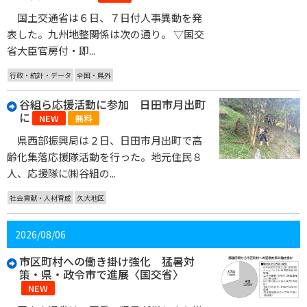
国土交通省は６日、７日付人事異動を発
表した。九州地整関係は次の通り。 ▽国交
省大臣官房付・即...
行政・統計・データ
全国・県外
谷組ら応援活動に参加 日田市月出町
に
NEW
無料
県西部振興局は２日、日田市月出町で高
齢化集落応援隊活動を行った。地元住民８
人、応援隊に㈱谷組の...
社会貢献・人材育成
久大地区
2026/08/06
市区町村への働き掛け強化 猛暑対
策・県・政令市で進展〈国交省〉
NEW