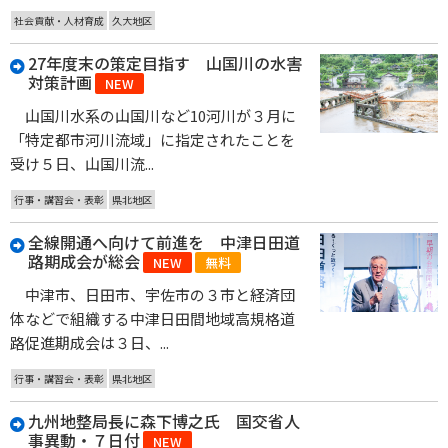
社会貢献・人材育成
久大地区
27年度末の策定目指す 山国川の水害
対策計画
NEW
山国川水系の山国川など10河川が３月に
「特定都市河川流域」に指定されたことを
受け５日、山国川流...
行事・講習会・表彰
県北地区
全線開通へ向けて前進を 中津日田道
路期成会が総会
NEW
無料
中津市、日田市、宇佐市の３市と経済団
体などで組織する中津日田間地域高規格道
路促進期成会は３日、...
行事・講習会・表彰
県北地区
九州地整局長に森下博之氏 国交省人
事異動・７日付
NEW