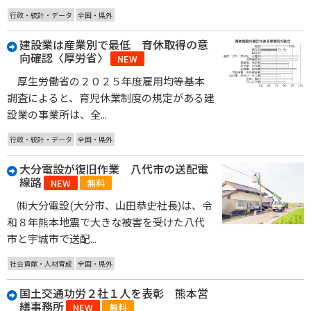
行政・統計・データ
全国・県外
建設業は産業別で最低 育休取得の意
向確認〈厚労省〉
NEW
厚生労働省の２０２５年度雇用均等基本
調査によると、育児休業制度の規定がある建
設業の事業所は、全...
行政・統計・データ
全国・県外
大分電設が復旧作業 八代市の送配電
線路
NEW
無料
㈱大分電設(大分市、山田恭史社長)は、令
和８年熊本地震で大きな被害を受けた八代
市と宇城市で送配...
社会貢献・人材育成
全国・県外
国土交通功労２社１人を表彰 熊本営
繕事務所
NEW
無料