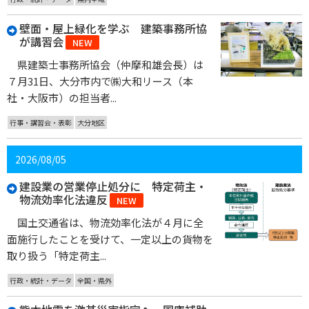
壁面・屋上緑化を学ぶ 建築事務所協
が講習会
NEW
県建築士事務所協会（仲摩和雄会長）は
７月31日、大分市内で㈱大和リース（本
社・大阪市）の担当者...
行事・講習会・表彰
大分地区
2026/08/05
建設業の営業停止処分に 特定荷主・
物流効率化法違反
NEW
国土交通省は、物流効率化法が４月に全
面施行したことを受けて、一定以上の貨物を
取り扱う「特定荷主...
行政・統計・データ
全国・県外