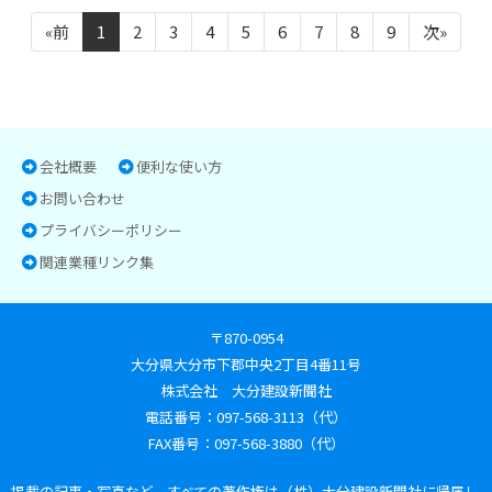
«前
1
2
3
4
5
6
7
8
9
次»
会社概要
便利な使い方
お問い合わせ
プライバシーポリシー
関連業種リンク集
〒870-0954
大分県大分市下郡中央2丁目4番11号
株式会社 大分建設新聞社
電話番号：097-568-3113（代）
FAX番号：097-568-3880（代）
掲載の記事・写真など、すべての著作権は（株）大分建設新聞社に帰属し