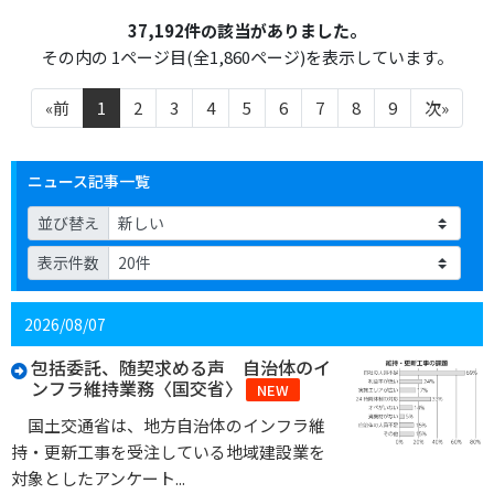
37,192件の該当がありました。
その内の 1ページ目(全1,860ページ)を表示しています。
«前
1
2
3
4
5
6
7
8
9
次»
ニュース記事一覧
並び替え
表示件数
2026/08/07
包括委託、随契求める声 自治体のイ
ンフラ維持業務〈国交省〉
NEW
国土交通省は、地方自治体のインフラ維
持・更新工事を受注している地域建設業を
対象としたアンケート...