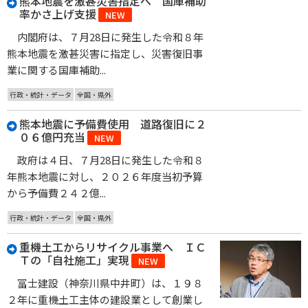
熊本地震を激甚災害指定へ 国庫補助
率かさ上げ支援
NEW
内閣府は、７月28日に発生した令和８年
熊本地震を激甚災害に指定し、災害復旧事
業に関する国庫補助...
行政・統計・データ
全国・県外
熊本地震に予備費使用 道路復旧に２
０６億円充当
NEW
政府は４日、７月28日に発生した令和８
年熊本地震に対し、２０２６年度当初予算
から予備費２４２億...
行政・統計・データ
全国・県外
重機土工からリサイクル事業へ ＩＣ
Ｔの「自社施工」実現
NEW
冨士建設（神奈川県中井町）は、１９８
２年に重機土工主体の建設業として創業し