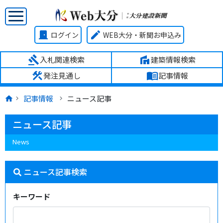
door_front
edit
ログイン
WEB大分・新聞お申込み
gavel
villa
入札関連検索
建築情報検索
construction
menu_book
発注見通し
記事情報
記事情報
ニュース記事
ニュース記事
News
ニュース記事検索
キーワード