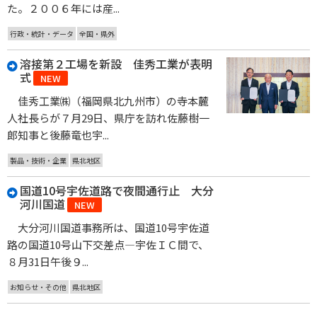
た。２００６年には産...
行政・統計・データ
全国・県外
溶接第２工場を新設 佳秀工業が表明
式
NEW
佳秀工業㈱（福岡県北九州市）の寺本麓
人社長らが７月29日、県庁を訪れ佐藤樹一
郎知事と後藤竜也宇...
製品・技術・企業
県北地区
国道10号宇佐道路で夜間通行止 大分
河川国道
NEW
大分河川国道事務所は、国道10号宇佐道
路の国道10号山下交差点―宇佐ＩＣ間で、
８月31日午後９...
お知らせ・その他
県北地区