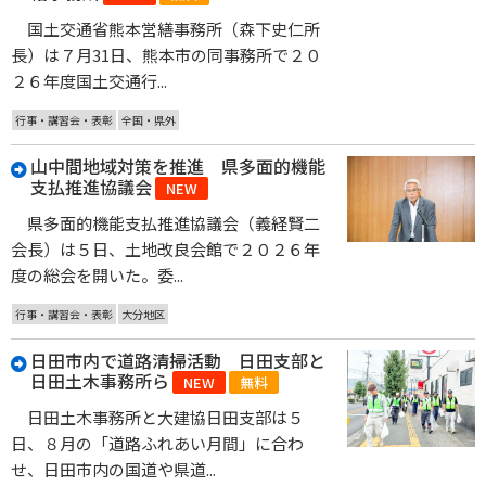
国土交通省熊本営繕事務所（森下史仁所
長）は７月31日、熊本市の同事務所で２０
２６年度国土交通行...
行事・講習会・表彰
全国・県外
山中間地域対策を推進 県多面的機能
支払推進協議会
NEW
県多面的機能支払推進協議会（義経賢二
会長）は５日、土地改良会館で２０２６年
度の総会を開いた。委...
行事・講習会・表彰
大分地区
日田市内で道路清掃活動 日田支部と
日田土木事務所ら
NEW
無料
日田土木事務所と大建協日田支部は５
日、８月の「道路ふれあい月間」に合わ
せ、日田市内の国道や県道...