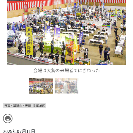
arrow_back_ios
arrow_forward_ios
会場は大勢の来場者でにぎわった
行事・講習会・表彰
別国地区
print
2025年07月11日