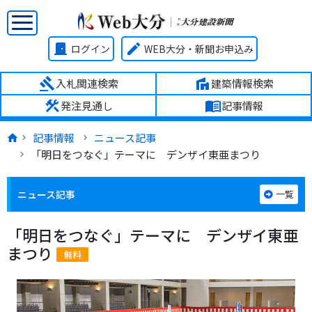
door_front
edit
ログイン
WEB大分・新聞お申込み
gavel
villa
入札関連検索
建築情報検索
construction
menu_book
発注見通し
記事情報
記事情報
ニュース記事
「明日をつなぐ」テーマに デンザイ東亜まつり
ニュース記事
一覧
「明日をつなぐ」テーマに デンザイ東亜
まつり
無料