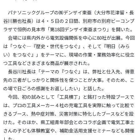
パナソニックグループの㈱デンザイ東亜（大分市花津留・長
谷川勝也社長）は４・５日の２日間、別府市の別府ビーコンプ
ラザで恒例の見本市「第18回デンザイ東亜まつり」を開いた。
会場には県内外から電気設備関係を中心に80社が出展。今回
は「つなぐ―『歴史・世代をつなぐ』、そして『明日（みら
い）をつなぐ』」をテーマに、現場の作業・業務効率化に役立
つ工具などさまざまな商品が展示された。
長谷川社長は「テーマの『つなぐ』は、弊社と仕入先、得意
先の三者がしっかりと関係性を保つことが大事。そのため、こ
の場で日ごろの感謝をお返ししたい」と話した。
今回、初の試みとして「工具横丁」と銘打った特設ブースで
は、プロの工具メーカー４社の充電工具を実際に触って比較で
きるブース、熱中症対策、災害対策に特化したブースなどを設
けた。そのほか、県工組青年部会とのコラボ企画で電気工事士
さんの子ども体験教室や、補助金活用支援セミナーなども開催
した。