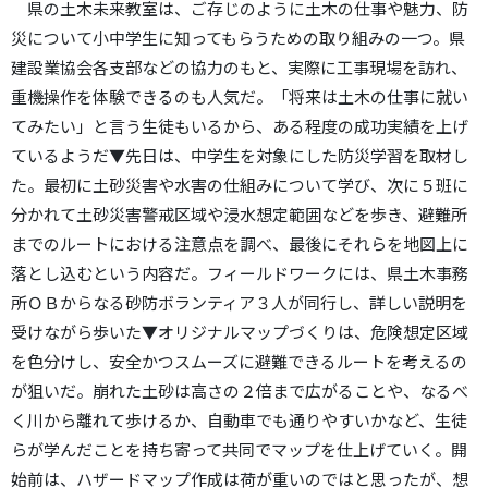
県の土木未来教室は、ご存じのように土木の仕事や魅力、防
災について小中学生に知ってもらうための取り組みの一つ。県
建設業協会各支部などの協力のもと、実際に工事現場を訪れ、
重機操作を体験できるのも人気だ。「将来は土木の仕事に就い
てみたい」と言う生徒もいるから、ある程度の成功実績を上げ
ているようだ▼先日は、中学生を対象にした防災学習を取材し
た。最初に土砂災害や水害の仕組みについて学び、次に５班に
分かれて土砂災害警戒区域や浸水想定範囲などを歩き、避難所
までのルートにおける注意点を調べ、最後にそれらを地図上に
落とし込むという内容だ。フィールドワークには、県土木事務
所ＯＢからなる砂防ボランティア３人が同行し、詳しい説明を
受けながら歩いた▼オリジナルマップづくりは、危険想定区域
を色分けし、安全かつスムーズに避難できるルートを考えるの
が狙いだ。崩れた土砂は高さの２倍まで広がることや、なるべ
く川から離れて歩けるか、自動車でも通りやすいかなど、生徒
らが学んだことを持ち寄って共同でマップを仕上げていく。開
始前は、ハザードマップ作成は荷が重いのではと思ったが、想