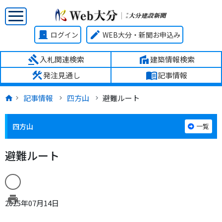
door_front
edit
ログイン
WEB大分・新聞お申込み
gavel
villa
入札関連検索
建築情報検索
construction
menu_book
発注見通し
記事情報
記事情報
四方山
避難ルート
四方山
一覧
避難ルート
print
2025年07月14日