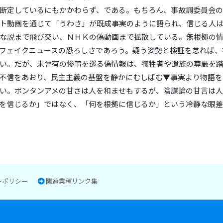
断定しているにもかかわらず、である。もちろん、事故調委員会
ト動画を通じて「うわさ」が既成事実のように語られ、信じる人
な説まで飛び交い、ＮＨＫの偽動画まで拡散している。無根拠の
フェイクニュースの恐ろしさであろう。疑う姿勢と検証を怠れば、
い。だが、未曾有の惨事を巡る偽情報は、犠牲者や遺族の尊厳を
不信をあおり、民主主義の基盤を静かにむしばむ▼事実より物語を
い。ボンタンアメの甘さは人を和ませもするが、陰謀論の甘言は
を信じるか」ではなく、「何を根拠に信じるか」という冷静な眼
ーポリシー
関連業種リンク集