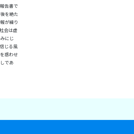
の報告書で
は後を絶た
情報が繰り
社会は虚
踏みにじ
信じる風
人を惑わせ
差しであ