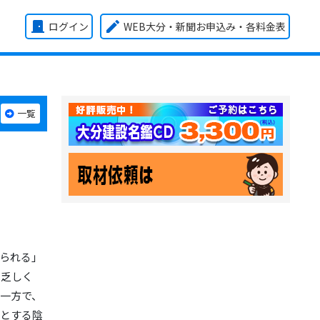
door_front
edit
ログイン
WEB大分・新聞お申込み
・各料金表
一覧
られる」
は乏しく
一方で、
」とする陰