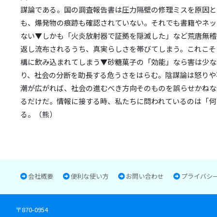
謀論である。国の調査報告書は圧力隔壁の修理ミスを原因と
も、爆発物の痕跡も確認されていない。それでも書籍やネッ
ない▼しかも「火炎放射器で証拠を隠滅した」など荒唐無稽
返し流布されるうち、真実らしさを帯びてしまう。これこそ
構に飲み込まれてしまう▼砂糖菓子の「効能」なら害は少な
り、社会の分断を助長する危うさをはらむ。陰謀論は怒りや
潮が広がれば、社会の進むべき方向そのものを誤らせかねな
るだけだ。情報に接する時、私たちに問われているのは「何
る。（熊）
会社概要
便利な使い方
お問い合わせ
プライバシ
〒870-0954