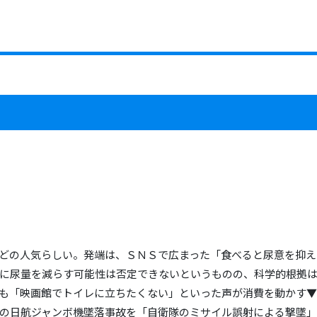
どの人気らしい。発端は、ＳＮＳで広まった「食べると尿意を抑え
に尿量を減らす可能性は否定できないというものの、科学的根拠
も「映画館でトイレに立ちたくない」といった声が消費を動かす▼
の日航ジャンボ機墜落事故を「自衛隊のミサイル誤射による撃墜