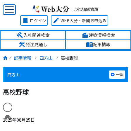
door_front
edit
ログイン
WEB大分・新聞お申込み
gavel
villa
入札関連検索
建築情報検索
construction
menu_book
発注見通し
記事情報
記事情報
四方山
高校野球
四方山
一覧
高校野球
print
2025年08月25日