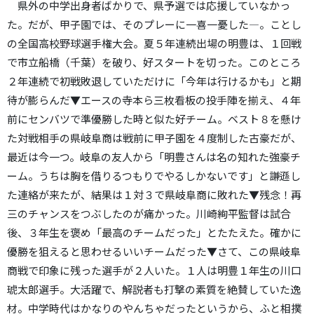
県外の中学出身者ばかりで、県予選では応援していなかっ
た。だが、甲子園では、そのプレーに一喜一憂した―。ことし
の全国高校野球選手権大会。夏５年連続出場の明豊は、１回戦
で市立船橋（千葉）を破り、好スタートを切った。このところ
２年連続で初戦敗退していただけに「今年は行けるかも」と期
待が膨らんだ▼エースの寺本ら三枚看板の投手陣を揃え、４年
前にセンバツで準優勝した時と似た好チーム。ベスト８を懸け
た対戦相手の県岐阜商は戦前に甲子園を４度制した古豪だが、
最近は今一つ。岐阜の友人から「明豊さんは名の知れた強豪チ
ーム。うちは胸を借りるつもりでやるしかないです」と謙遜し
た連絡が来たが、結果は１対３で県岐阜商に敗れた▼残念！再
三のチャンスをつぶしたのが痛かった。川崎絢平監督は試合
後、３年生を褒め「最高のチームだった」とたたえた。確かに
優勝を狙えると思わせるいいチームだった▼さて、この県岐阜
商戦で印象に残った選手が２人いた。１人は明豊１年生の川口
琥太郎選手。大活躍で、解説者も打撃の素質を絶賛していた逸
材。中学時代はかなりのやんちゃだったというから、ふと相撲