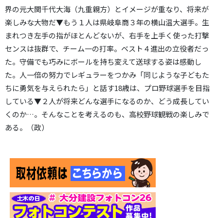
界の元大関千代大海（九重親方）とイメージが重なり、将来が
楽しみな大物だ▼もう１人は県岐阜商３年の横山温大選手。生
まれつき左手の指がほとんどないが、右手を上手く使った打撃
センスは抜群で、チーム一の打率。ベスト４進出の立役者だっ
た。守備でも巧みにボールを持ち変えて送球する姿は感動し
た。人一倍の努力でレギュラーをつかみ「同じような子どもた
ちに勇気を与えられたら」と話す18歳は、プロ野球選手を目指
している▼２人が将来どんな選手になるのか、どう成長してい
くのか…。そんなことを考えるのも、高校野球観戦の楽しみで
ある。（政）