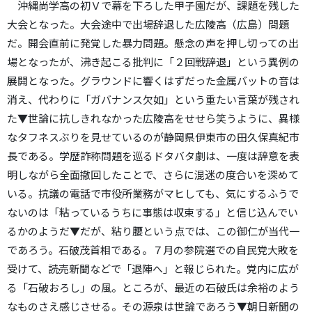
沖縄尚学高の初Ｖで幕を下ろした甲子園だが、課題を残した
大会となった。大会途中で出場辞退した広陵高（広島）問題
だ。開会直前に発覚した暴力問題。懸念の声を押し切っての出
場となったが、沸き起こる批判に「２回戦辞退」という異例の
展開となった。グラウンドに響くはずだった金属バットの音は
消え、代わりに「ガバナンス欠如」という重たい言葉が残され
た▼世論に抗しきれなかった広陵高をせせら笑うように、異様
なタフネスぶりを見せているのが静岡県伊東市の田久保真紀市
長である。学歴詐称問題を巡るドタバタ劇は、一度は辞意を表
明しながら全面撤回したことで、さらに混迷の度合いを深めて
いる。抗議の電話で市役所業務がマヒしても、気にするふうで
ないのは「粘っているうちに事態は収束する」と信じ込んでい
るかのようだ▼だが、粘り腰という点では、この御仁が当代一
であろう。石破茂首相である。７月の参院選での自民党大敗を
受けて、読売新聞などで「退陣へ」と報じられた。党内に広が
る「石破おろし」の風。ところが、最近の石破氏は余裕のよう
なものさえ感じさせる。その源泉は世論であろう▼朝日新聞の