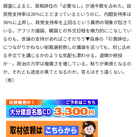
調査によると、首相辞任の「必要なし」が過半数を占めた。自
民党支持率は20％にとどまっているというのに、内閣支持率は
36％に上昇し、政党支持率を上回るという異例の現象が起きて
いる。アフリカ諸国、韓国との外交日程を精力的にこなしてい
るのも、世論の支持があればこそだろう▼自身の「引責辞任」
につながりかねない総裁選前倒しの議論を巡っても、封じ込め
る手立てを講じるかのような気配も漂わせる。退陣か続投
か…。政治の力学は複雑さを増している。粘りが美徳となるの
か、それとも迷走の果てとなるのか。答えはそう遠くない。
（熊）