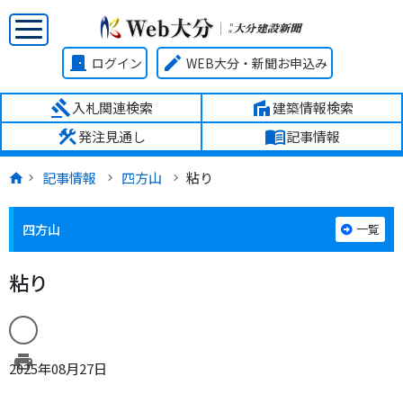
door_front
edit
ログイン
WEB大分・新聞お申込み
gavel
villa
入札関連検索
建築情報検索
construction
menu_book
発注見通し
記事情報
記事情報
四方山
粘り
四方山
一覧
粘り
print
2025年08月27日