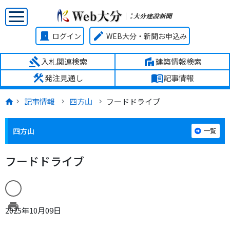
door_front
edit
ログイン
WEB大分・新聞お申込み
gavel
villa
入札関連検索
建築情報検索
construction
menu_book
発注見通し
記事情報
記事情報
四方山
フードドライブ
四方山
一覧
フードドライブ
print
2025年10月09日