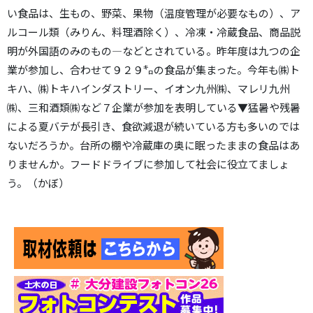
い食品は、生もの、野菜、果物（温度管理が必要なもの）、ア
ルコール類（みりん、料理酒除く）、冷凍・冷蔵食品、商品説
明が外国語のみのもの―などとされている。昨年度は九つの企
業が参加し、合わせて９２９㌔の食品が集まった。今年も㈱ト
キハ、㈱トキハインダストリー、イオン九州㈱、マレリ九州
㈱、三和酒類㈱など７企業が参加を表明している▼猛暑や残暑
による夏バテが長引き、食欲減退が続いている方も多いのでは
ないだろうか。台所の棚や冷蔵庫の奥に眠ったままの食品はあ
りませんか。フードドライブに参加して社会に役立てましょ
う。（かぼ）