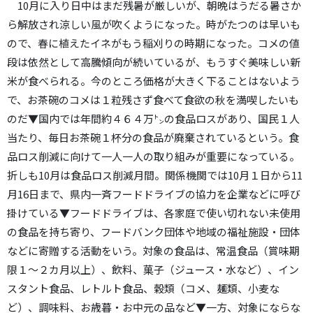
10月に入り日中はまだ残暑が厳しいが、朝晩はうだる暑さか
ら解放され涼しい風が吹くようになった。時がたつのは早いも
ので、春に植えたイネがもう稲刈りの時期になった。コメの値
段は依然として高騰傾向が続いているが、もうすぐ美味しい新
米が食べられる。今のところ価格が大きく下ることはないよう
で、お茶碗のコメは１粒残さず食べて食欲の秋を満喫したいも
のだ▼国内では年間約４６４万㌧の食品ロスがあり、国民１人
当たり、毎日お茶碗１杯分の食品が廃棄されているという。食
品ロス削減に向けて一人一人の取り組みが重要になっている。
折しも10月は食品ロス削減月間。関係機関では10月１日から11
月16日まで、県内一斉フードドライブの協力を企業などに呼び
掛けている▼フードドライブは、各家庭で使い切れない未使用
の食品を持ち寄り、フードバンク団体や地域の福祉施設・団体
などに寄贈する活動をいう。対象の食品は、常温食品（賞味期
限１～２カ月以上）、飲料、菓子（ジュース・水など）、イン
スタント食品、レトルト食品、穀類（コメ、麺類、小麦な
ど）、調味料、お歳暮・お中元の品など▼一方、対象にならな