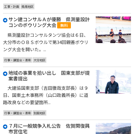
工事・計画
県南地区
サン建コンサルＡが優勝 県測量設計
コンのボウリング大会
無料
県測量設計コンサルタンツ協会は６日、
大分市のＯＢＳボウルで第34回親善ボウリ
ング大会を開いた。...
行事・講習会・表彰
大分地区
地域の事業を拾い出し 国東支部が提
案書提出
大建協国東支部（吉田徹哉支部長）は９
日、国東土木事務所（山口政義所長）に道
路改良などの要望箇所...
行事・講習会・表彰
別国地区
７月に一般競争入札公告 佐賀関復興
市営住宅