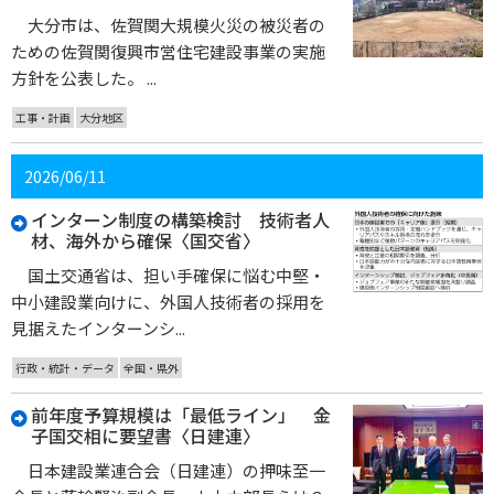
大分市は、佐賀関大規模火災の被災者の
ための佐賀関復興市営住宅建設事業の実施
方針を公表した。 ...
工事・計画
大分地区
2026/06/11
インターン制度の構築検討 技術者人
材、海外から確保〈国交省〉
国土交通省は、担い手確保に悩む中堅・
中小建設業向けに、外国人技術者の採用を
見据えたインターンシ...
行政・統計・データ
全国・県外
前年度予算規模は「最低ライン」 金
子国交相に要望書〈日建連〉
日本建設業連合会（日建連）の押味至一