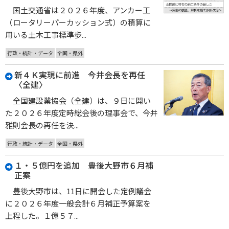
国土交通省は２０２６年度、アンカー工
（ロータリーパーカッション式）の積算に
用いる土木工事標準歩...
行政・統計・データ
全国・県外
新４Ｋ実現に前進 今井会長を再任
〈全建〉
全国建設業協会（全建）は、９日に開い
た２０２６年度定時総会後の理事会で、今井
雅則会長の再任を決...
行政・統計・データ
全国・県外
１・５億円を追加 豊後大野市６月補
正案
豊後大野市は、11日に開会した定例議会
に２０２６年度一般会計６月補正予算案を
上程した。１億５７...