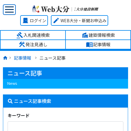
door_front
edit
ログイン
WEB大分・新聞お申込み
gavel
villa
入札関連検索
建築情報検索
construction
menu_book
発注見通し
記事情報
記事情報
ニュース記事
ニュース記事
News
ニュース記事検索
キーワード