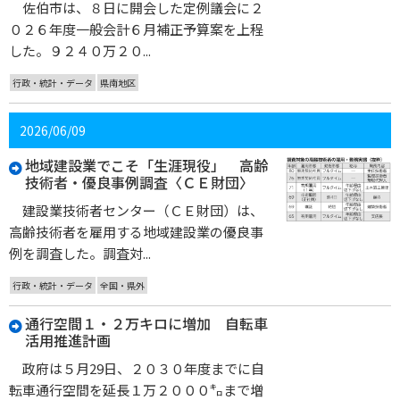
佐伯市は、８日に開会した定例議会に２
０２６年度一般会計６月補正予算案を上程
した。９２４０万２０...
行政・統計・データ
県南地区
2026/06/09
地域建設業でこそ「生涯現役」 高齢
技術者・優良事例調査〈ＣＥ財団〉
建設業技術者センター（ＣＥ財団）は、
高齢技術者を雇用する地域建設業の優良事
例を調査した。調査対...
行政・統計・データ
全国・県外
通行空間１・２万キロに増加 自転車
活用推進計画
政府は５月29日、２０３０年度までに自
転車通行空間を延長１万２０００㌔まで増