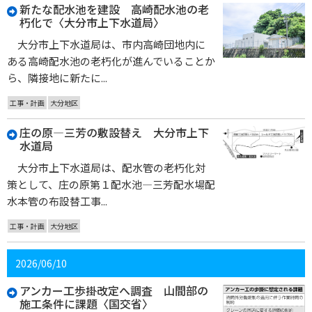
新たな配水池を建設 高崎配水池の老
朽化で〈大分市上下水道局〉
大分市上下水道局は、市内高崎団地内に
ある高崎配水池の老朽化が進んでいることか
ら、隣接地に新たに...
工事・計画
大分地区
庄の原―三芳の敷設替え 大分市上下
水道局
大分市上下水道局は、配水管の老朽化対
策として、庄の原第１配水池―三芳配水場配
水本管の布設替工事...
工事・計画
大分地区
2026/06/10
アンカー工歩掛改定へ調査 山間部の
施工条件に課題〈国交省〉