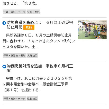
加させる、「第３次...
行政・統計・データ
全国・県外
防災意識を高めよう ６月は土砂災害
防止月間
無料
県砂防課は６日、６月の土砂災害防止月
間に合わせて、トキハわさだタウンで砂防フ
ェスタを開いた。土...
行事・講習会・表彰
大分地区
物価高騰対策を追加 宇佐市６月補正
案
宇佐市は、16日に開会する２０２６年第
２回市議会集中会議へ一般会計補正予算
（第１号）を提出する...
行政・統計・データ
県北地区