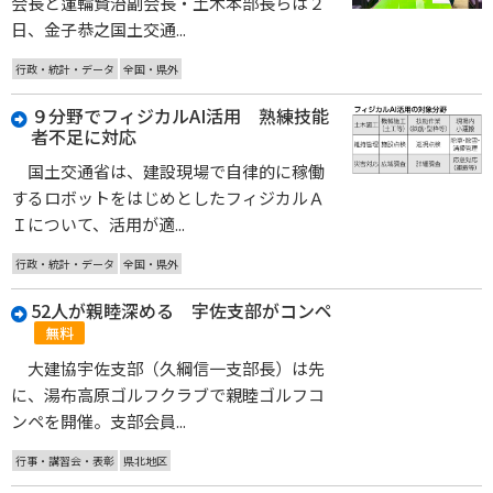
会長と蓮輪賢治副会長・土木本部長らは２
日、金子恭之国土交通...
行政・統計・データ
全国・県外
９分野でフィジカルAI活用 熟練技能
者不足に対応
国土交通省は、建設現場で自律的に稼働
するロボットをはじめとしたフィジカルＡ
Ｉについて、活用が適...
行政・統計・データ
全国・県外
52人が親睦深める 宇佐支部がコンペ
無料
大建協宇佐支部（久綱信一支部長）は先
に、湯布高原ゴルフクラブで親睦ゴルフコ
ンペを開催。支部会員...
行事・講習会・表彰
県北地区