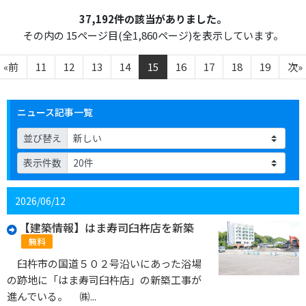
37,192件の該当がありました。
その内の 15ページ目(全1,860ページ)を表示しています。
«前
11
12
13
14
15
16
17
18
19
次»
ニュース記事一覧
並び替え
表示件数
2026/06/12
【建築情報】はま寿司臼杵店を新築
無料
臼杵市の国道５０２号沿いにあった浴場
の跡地に「はま寿司臼杵店」の新築工事が
進んでいる。 ㈱...