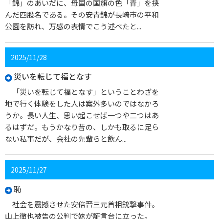
「錦」のあいだに、母国の国旗の色「青」を挟
んだ四股名である。その安青錦が長崎市の平和
公園を訪れ、万感の表情でこう述べたと...
2025/11/28
災いを転じて福となす
「災いを転じて福となす」ということわざを
地で行く体験をした人は案外多いのではなかろ
うか。長い人生、思い起こせば一つや二つはあ
るはずだ。もうかなり昔の、しかも取るに足ら
ない私事だが、会社の先輩らと飲ん...
2025/11/27
恥
社会を震撼させた安倍晋三元首相銃撃事件。
山上徹也被告の公判で妹が証言台に立った。