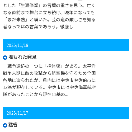
とした「生涯修業」の言葉の重さを思う。亡く
なる直前まで舞台に立ち続け、晩年になっても
「まだ未熟」と嘆いた。芸の道の厳しさを知る
者ならではの言葉であろう。徹底し...
2025/11/18
埋もれた発見
戦争遺跡の一つに「掩体壕」がある。太平洋
戦争末期に敵の攻撃から航空機を守るため全国
各地に造られたが、県内には宇佐市や佐伯市に
13基が現存している。宇佐市には宇佐海軍航空
隊があったことから現在11基の...
2025/11/17
猛省