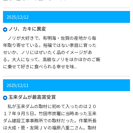
2025/12/12
ノリ、カキに異変
ノリが大好きで、有明海・佐賀の産地から毎
年取り寄せている。裕福ではない家庭に育った
せいか、ノリにはぜいたく品のイメージがあ
る。大人になって、高級なノリをほかほかのご飯
に乗せて好きに食べられる幸せを味...
2025/12/11
玉来ダムが最高賞受賞
私が玉来ダムの取材に初めて入ったのは２０
１７年９月５日。竹田市炭竈に当時あった玉来
ダム建設工事事務所での取材だった。作業所長
は大成・菅・友岡ＪＶの福原八重二さん。取材