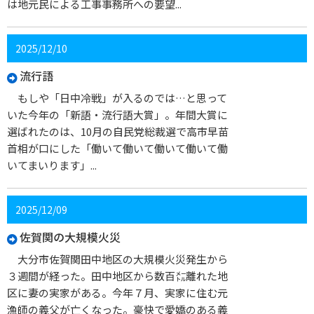
は地元民による工事事務所への要望...
2025/12/10
流行語
もしや「日中冷戦」が入るのでは…と思って
いた今年の「新語・流行語大賞」。年間大賞に
選ばれたのは、10月の自民党総裁選で高市早苗
首相が口にした「働いて働いて働いて働いて働
いてまいります」...
2025/12/09
佐賀関の大規模火災
大分市佐賀関田中地区の大規模火災発生から
３週間が経った。田中地区から数百㍍離れた地
区に妻の実家がある。今年７月、実家に住む元
漁師の義父が亡くなった。豪快で愛嬌のある義