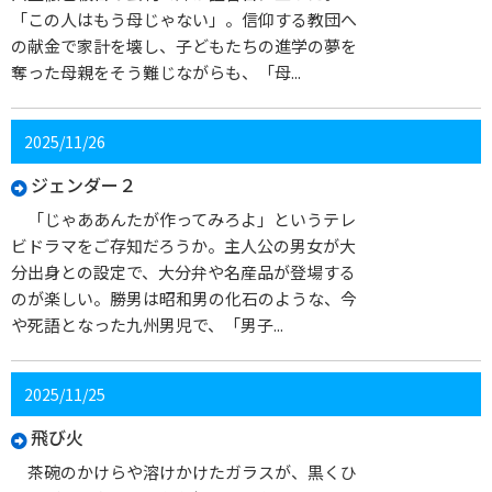
「この人はもう母じゃない」。信仰する教団へ
の献金で家計を壊し、子どもたちの進学の夢を
奪った母親をそう難じながらも、「母...
2025/11/26
ジェンダー２
「じゃああんたが作ってみろよ」というテレ
ビドラマをご存知だろうか。主人公の男女が大
分出身との設定で、大分弁や名産品が登場する
のが楽しい。勝男は昭和男の化石のような、今
や死語となった九州男児で、「男子...
2025/11/25
飛び火
茶碗のかけらや溶けかけたガラスが、黒くひ