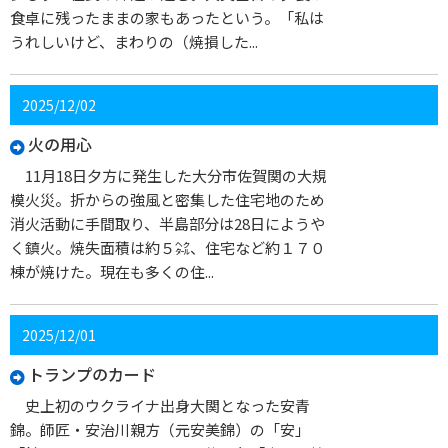
食卓に残ったままの家もあったという。「私は
うれしいけど、まわりの（焼損した...
2025/12/02
火の用心
11月18日夕方に発生した大分市佐賀関の大規
模火災。折からの強風と密集した住宅地のため
消火活動に手間取り、半島部分は28日にようや
く鎮火。焼失面積は約５㌶、住宅など約１７０
棟が焼けた。現在も多くの住...
2025/12/01
トランプのカード
史上初のウクライナ出身大関となった安青
錦。師匠・安治川親方（元安美錦）の「安」