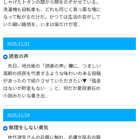
しゃげたトタンの間から顔をのぞかせている。
洗濯機も自転車も、どれも同じく真っ黒な塊に
なって転がるだけだ。かつては生活の音がして
いた細い路地を、いまは風だけが音...
2025/11/21
読者の声
先日、地元紙の「読者の声」欄に、つましい
高齢の庶民を代表するような味わいのある投稿
があったので紹介させていただきたい▼「借金
はないが貯金もない…」と、何だか夏目漱石の
小説みたいな書き出...
2025/11/19
無理をしない勇気
仲代達矢さんの訃報に触れ、名優が座右の銘