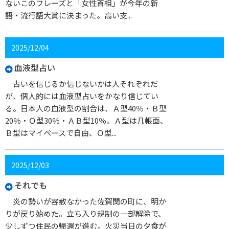
ないこのフレーズと「女性首相」が今年の新
語・流行語大賞に決まった。高い支...
2025/12/04
血液型占い
占いを信じるか信じないかは人それぞれだ
が、個人的には血液型占いをかなり信じてい
る。日本人の血液型の割合は、Ａ型40％・Ｂ型
20％・Ｏ型30％・ＡＢ型10％。Ａ型は几帳面、
Ｂ型はマイペースで自由、Ｏ型...
2025/12/03
それでも
炎の勢いが容赦なかった佐賀関の町に、明か
りが戻り始めた。立ち入り規制の一部解除で、
少しずつ住民の帰還が進む。火災当日の夕食が