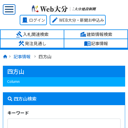
door_front
edit
ログイン
WEB大分・新聞お申込み
gavel
villa
入札関連検索
建築情報検索
construction
menu_book
発注見通し
記事情報
記事情報
四方山
四方山
Column
四方山検索
キーワード