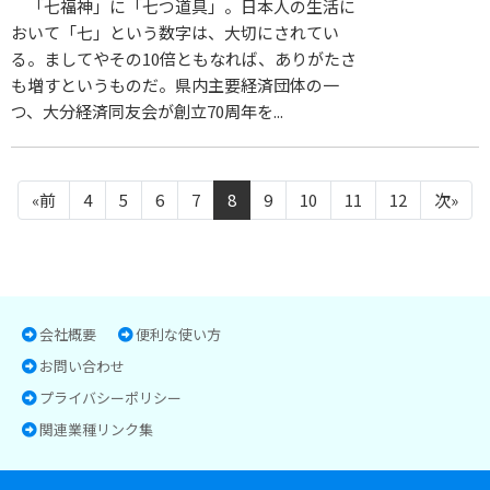
「七福神」に「七つ道具」。日本人の生活に
おいて「七」という数字は、大切にされてい
る。ましてやその10倍ともなれば、ありがたさ
も増すというものだ。県内主要経済団体の一
つ、大分経済同友会が創立70周年を...
«前
4
5
6
7
8
9
10
11
12
次»
会社概要
便利な使い方
お問い合わせ
プライバシーポリシー
関連業種リンク集