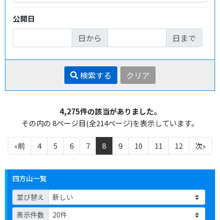
公開日
日から
日まで
検索する
クリア
4,275件の該当がありました。
その内の 8ページ目(全214ページ)を表示しています。
«前
4
5
6
7
8
9
10
11
12
次»
四方山一覧
並び替え
表示件数