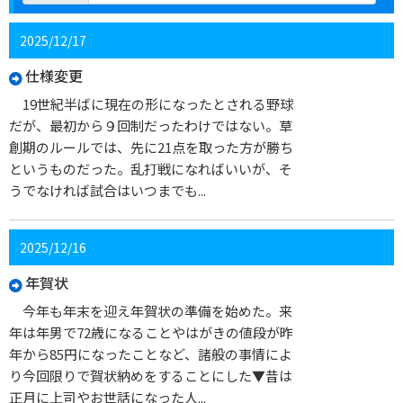
2025/12/17
仕様変更
19世紀半ばに現在の形になったとされる野球
だが、最初から９回制だったわけではない。草
創期のルールでは、先に21点を取った方が勝ち
というものだった。乱打戦になればいいが、そ
うでなければ試合はいつまでも...
2025/12/16
年賀状
今年も年末を迎え年賀状の準備を始めた。来
年は年男で72歳になることやはがきの値段が昨
年から85円になったことなど、諸般の事情によ
り今回限りで賀状納めをすることにした▼昔は
正月に上司やお世話になった人...